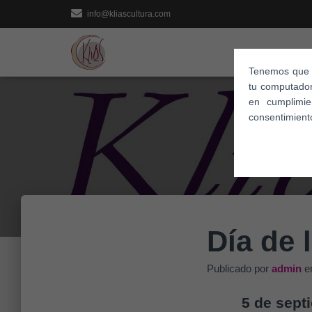
info@kliascultura.com
Tenemos que i
tu computador
en cumplimi
consentimient
Día de 
Publicado por
admin
e
5 de septi