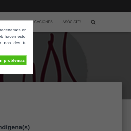
IDADES
PUBLICACIONES
¡ASÓCIATE!
almacenamos en
eb hacen esto,
o nos des tu
in problemas
indígena(s)