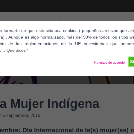
¿QUÉ ES KLÍAS?
ÚLTIMAS NOTICIAS
ACTIV
nformarte de que este sitio usa cookies ( pequeños archivos que 
a) . Aunque es algo normalizado, más del 90% de todos los sitios w
ento de las reglamentaciones de la UE necesitamos que primer
o. ¿Qué dices?
S
No estoy de acuerdo
la Mujer Indígena
n
5 septiembre, 2016
embre: Día Internacional de la(s) mujer(es) 