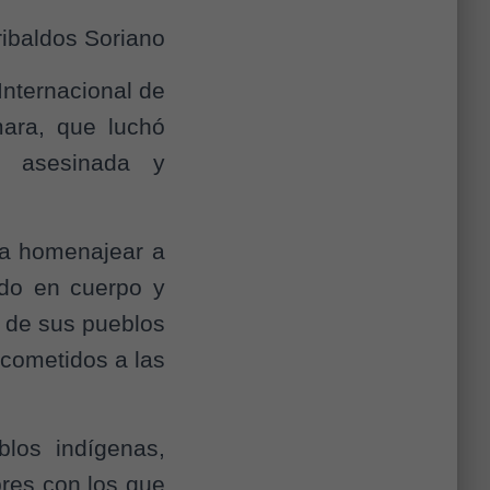
ibaldos Soriano
ternacional de
mara, que luchó
e asesinada y
 homenajear a
ado en cuerpo y
d de sus pueblos
 cometidos a las
blos indígenas,
res con los que