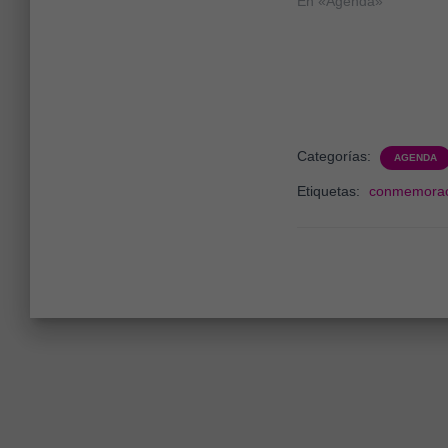
En «Agenda»
Categorías:
AGENDA
Etiquetas:
conmemorac