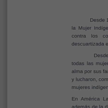
Desde 1983 el
la Mujer Indíg
contra los c
descuartizada e
Desde la Aso
todas las muje
alma por sus fa
y lucharon, com
mujeres indígena
En América Lat
además de la d