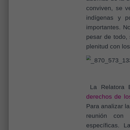
conviven, se v
indígenas y p
importantes. No 
pesar de todo,
plenitud con l
La Relatora Es
derechos de lo
Para analizar l
reunión con 
específicas. L