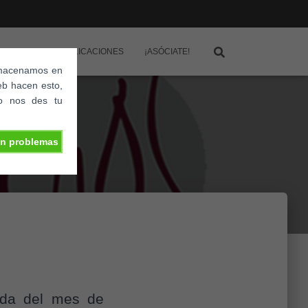
IDADES
PUBLICACIONES
¡ASÓCIATE!
almacenamos en
eb hacen esto,
o nos des tu
in problemas
nda del mes de