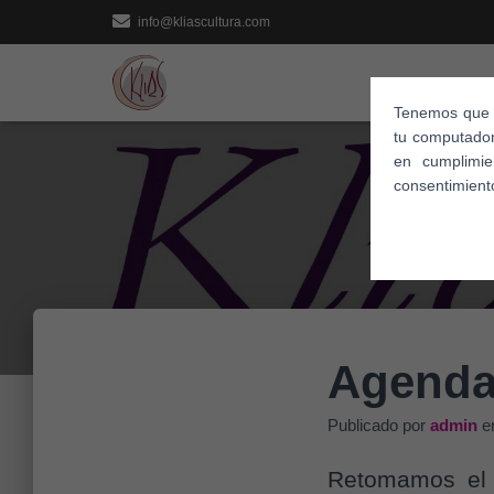
info@kliascultura.com
Tenemos que i
tu computador
en cumplimi
consentimient
Agenda
Publicado por
admin
e
Retomamos el 