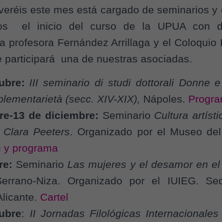
eréis este mes está cargado de seminarios y 
s el inicio del curso de la UPUA con d
la profesora Fernández Arrillaga y el Coloquio 
 participará una de nuestras asociadas.
ubre:
III seminario di studi dottorali Donne e 
plementarietà (secc. XIV-XIX),
Nápoles.
Progr
re-13 de diciembre:
Seminario
Cultura artíst
 Clara Peeters
. Organizado por el Museo del
n y programa
re:
Seminario
Las mujeres y el desamor en el
errano-Niza. Organizado por el IUIEG. Sed
Alicante.
Cartel
ubre
:
II Jornadas Filológicas Internacionale