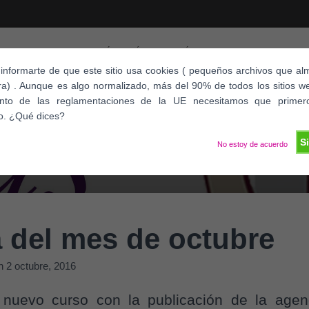
¿QUÉ ES KLÍAS?
ÚLTIMAS NOTICIAS
ACTIV
nformarte de que este sitio usa cookies ( pequeños archivos que 
a) . Aunque es algo normalizado, más del 90% de todos los sitios w
ento de las reglamentaciones de la UE necesitamos que primer
o. ¿Qué dices?
S
No estoy de acuerdo
 del mes de octubre
n
2 octubre, 2016
nuevo curso con la publicación de la age