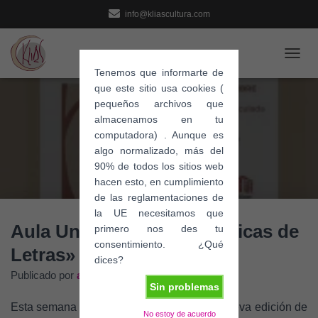
info@kliascultura.com
C
Tenemos que informarte de
A
que este sitio usa cookies (
M
pequeños archivos que
B
I
almacenamos en tu
A
computadora) . Aunque es
R
algo normalizado, más del
M
90% de todos los sitios web
O
hacen esto, en cumplimiento
D
de las reglamentaciones de
O
la UE necesitamos que
D
Aula Universitaria «Científicas de
E
primero nos des tu
N
consentimiento. ¿Qué
Letras»
A
dices?
V
Publicado por
admin
en
14 enero, 2025
E
Sin problemas
G
Esta semana que viene empezamos una nueva edición de
A
No estoy de acuerdo