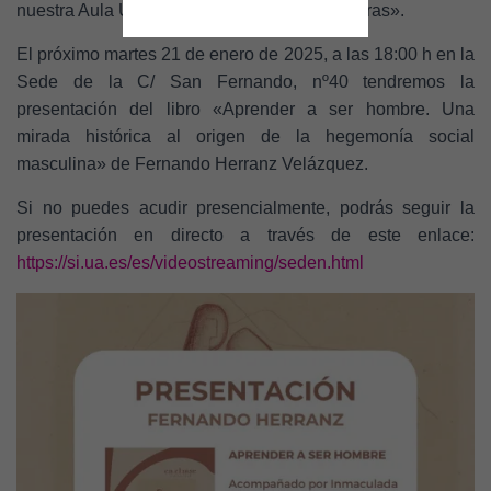
C
nuestra Aula Universitaria «Científicas de Letras».
I
Ó
El próximo martes 21 de enero de 2025, a las 18:00 h en la
N
Sede de la C/ San Fernando, nº40 tendremos la
presentación del libro «Aprender a ser hombre. Una
mirada histórica al origen de la hegemonía social
masculina» de Fernando Herranz Velázquez.
Si no puedes acudir presencialmente, podrás seguir la
presentación en directo a través de este enlace:
https://si.ua.es/es/videostreaming/seden.html