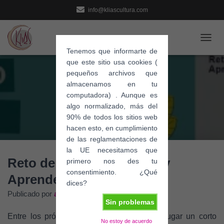
info@kliascultura.com
C
Tenemos que informarte de
A
que este sitio usa cookies (
M
pequeños archivos que
B
I
almacenamos en tu
A
computadora) . Aunque es
R
algo normalizado, más del
M
90% de todos los sitios web
O
hacen esto, en cumplimiento
D
de las reglamentaciones de
O
la UE necesitamos que
D
Reto de 3 días: Estudia – y
E
primero nos des tu
N
consentimiento. ¿Qué
Aprende +
A
dices?
V
Publicado por
admin
en
22 marzo, 2021
E
Sin problemas
G
Entre los próximos 6 y 8 de abril tendrá lugar un corto
A
No estoy de acuerdo