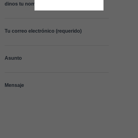
C
dinos tu nombre (requerido)
I
Ó
N
Tu correo electrónico (requerido)
Asunto
Mensaje