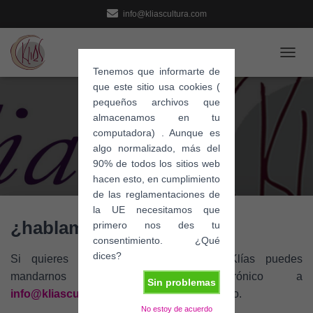
info@kliascultura.com
C
Tenemos que informarte de
A
que este sitio usa cookies (
M
pequeños archivos que
B
I
almacenamos en tu
A
computadora) . Aunque es
R
algo normalizado, más del
M
90% de todos los sitios web
O
hacen esto, en cumplimiento
D
de las reglamentaciones de
O
la UE necesitamos que
D
¿hablamos?
E
primero nos des tu
N
consentimiento. ¿Qué
A
dices?
Si quieres ponerte en contacto con Klías puedes
V
mandarnos un correo electrónico a
E
Sin problemas
G
info@kliascultura.com
o usar este formulario.
A
No estoy de acuerdo