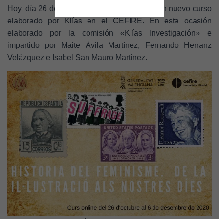
C
Hoy, día 26 de octubre, ha dado comienzo un nuevo curso
I
elaborado por Klías en el CEFIRE. En esta ocasión
Ó
N
elaborado por la comisión «Klías Investigación» e
impartido por Maite Ávila Martínez, Fernando Herranz
Velázquez e Isabel San Mauro Martínez.