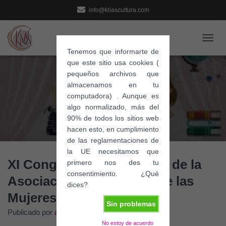
info@kliascultura.com
C
Tenemos que informarte de
A
que este sitio usa cookies (
M
pequeños archivos que
B
I
almacenamos en tu
A
computadora) . Aunque es
R
algo normalizado, más del
M
90% de todos los sitios web
O
hacen esto, en cumplimiento
D
de las reglamentaciones de
O
la UE necesitamos que
D
XI Congreso Internacional de la
E
primero nos des tu
N
consentimiento. ¿Qué
Asociación de Estudios de las
A
dices?
V
Mujeres
E
Sin problemas
G
Publicado por
admin
en
28 julio, 2020
A
No estoy de acuerdo