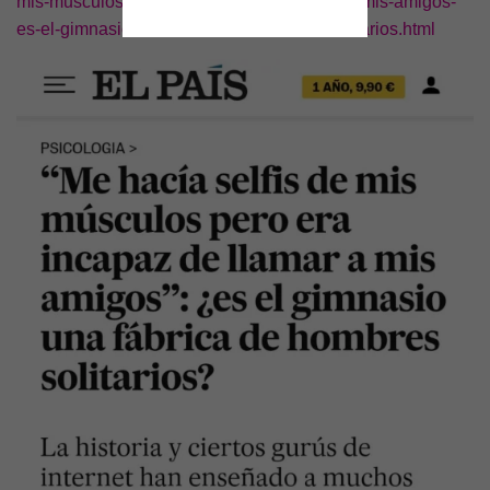
mis-musculos-pero-era-incapaz-de-llamar-a-mis-amigos-
C
I
es-el-gimnasio-una-fabrica-de-hombres-solitarios.html
Ó
N