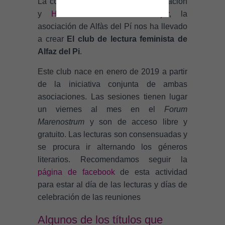
La colaboración entre nuestra asociación
C
I
y
Huellas Borradas de Mujer
, la
Ó
asociación de Alfàs del Pí nos ha llevado
N
a crear
El club de lectura feminista de
Alfaz del Pi
.
Este club nace en enero de 2019 a partir
de la iniciativa conjunta de ambas
asociaciones. Las sesiones tienen lugar
un viernes al mes en el
Forum
Marenostrum
y son de acceso libre y
gratuito. Las lecturas son consensuadas y
se procura ir alternando los géneros
literarios. Recomendamos seguir la
página de facebook
de esta actividad
para estar al día de las lecturas y días de
celebración de las reuniones
Algunos de los títulos que