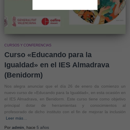
CURSOS Y CONFERENCIAS
Curso «Educando para la
Igualdad» en el IES Almadrava
(Benidorm)
Nos alegra anunciar que el día 26 de enero da comienzo un
nuevo curso de «Educando para la Igualdad», en esta ocasión en
el IES Almadrava, en Benidorm. Este curso tiene como objetivo
principal dotar de herramientas y conocimientos al
profesorado de dicho instituto con el fin de mejorar la inclusión
Leer más…
Por
admin
, hace
5 años