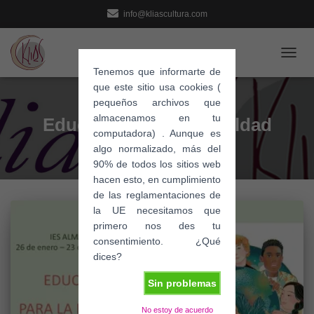
info@kliascultura.com
CAMB
Tenemos que informarte de
MODO
que este sitio usa cookies (
DE
pequeños archivos que
NAVE
almacenamos en tu
Educando para la Igualdad
computadora) . Aunque es
algo normalizado, más del
90% de todos los sitios web
hacen esto, en cumplimiento
de las reglamentaciones de
la UE necesitamos que
primero nos des tu
consentimiento. ¿Qué
dices?
Sin problemas
No estoy de acuerdo