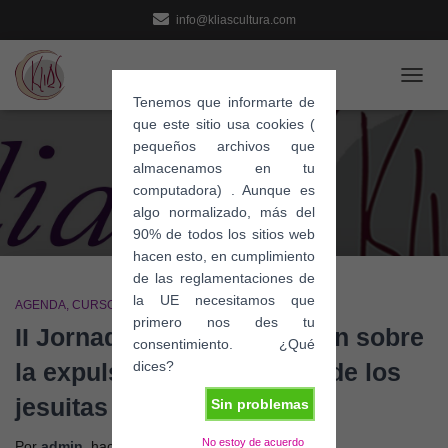
info@kliascultura.com
CAMB
Tenemos que informarte de
MODO
que este sitio usa cookies (
DE
pequeños archivos que
NAVE
almacenamos en tu
En Compañía
computadora) . Aunque es
algo normalizado, más del
90% de todos los sitios web
hacen esto, en cumplimiento
de las reglamentaciones de
la UE necesitamos que
AGENDA
CURSOS Y CONFERENCIAS
primero nos des tu
II Jornadas de Investigación sobre
consentimiento. ¿Qué
la expulsión y el destierro de los
dices?
jesuitas
Sin problemas
No estoy de acuerdo
Por
admin
, hace
8 años