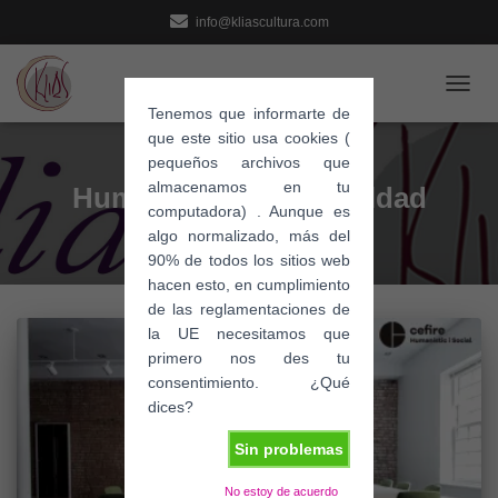
info@kliascultura.com
CAMB
Tenemos que informarte de
MODO
que este sitio usa cookies (
DE
pequeños archivos que
NAVE
almacenamos en tu
Humanidades en Igualdad
computadora) . Aunque es
algo normalizado, más del
90% de todos los sitios web
hacen esto, en cumplimiento
de las reglamentaciones de
la UE necesitamos que
primero nos des tu
consentimiento. ¿Qué
dices?
Sin problemas
No estoy de acuerdo