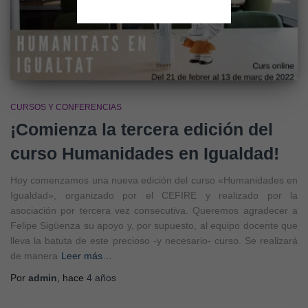
CURSOS Y CONFERENCIAS
¡Comienza la tercera edición del
curso Humanidades en Igualdad!
Hoy comenzamos una nueva edición del curso «Humanidades en
Igualdad», organizado por el CEFIRE y realizado por la
asociación por tercera vez consecutiva. Queremos agradecer a
Felipe Sigüenza su apoyo y, por supuesto, al equipo docente que
lleva la batuta de este precioso -y necesario- curso. Se realizará
de manera
Leer más…
Por
admin
, hace
4 años