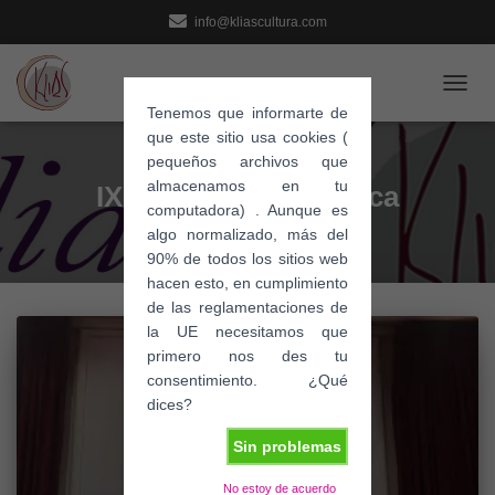
info@kliascultura.com
CAMB
Tenemos que informarte de
MODO
que este sitio usa cookies (
DE
pequeños archivos que
NAVE
almacenamos en tu
IX Modernas de Época
computadora) . Aunque es
algo normalizado, más del
90% de todos los sitios web
hacen esto, en cumplimiento
de las reglamentaciones de
la UE necesitamos que
primero nos des tu
consentimiento. ¿Qué
dices?
Sin problemas
No estoy de acuerdo