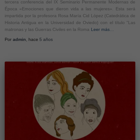
tercera conferencia del IX Seminario Permanente Modernas de
Época «Emociones que dieron vida a las mujeres». Esta será
impartida por la profesora Rosa María Cid López (Catedrática de
Historia Antigua en la Universidad de Oviedo) con el título “Las
matronas y las Guerras Civiles en la Roma
Leer más…
Por
admin
, hace
5 años