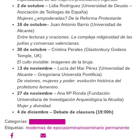
2 de octubre
– Lidia Rodríguez (Universidad de Deusto –
Asociación de Teólogas de España)
Mujeres ¿empoderadas? De la Reforma Protestante
.
16 de octubre
– Juan Antonio Barrio (Universidad de
Alicante)
Entre lecturas y oraciones. La compleja religiosidad de las
judías y conversas valencianas.
30 de octubre
– Cristina Perales (Glastonbury Godess
Temple, UK)
El culto invisible: imágenes de la bruja
.
1
3 de noviembre
– Lucía del Mar Pérez (Universidad de
Alicante – Gregoriana Università Pontificia)
De visiones, mujeres y poder: evolución histórica del
profetismo femenino.
27 de noviembre
– Ana Mª Ronda (Fundación
Universitaria de Investigación Arqueológica la Alcudia)
Mujer y divinidad
.
4 de diciembre – Debate de clausura (19:00h)
Categorías:
Modernas de época
Etiquetas:
modernas de epoca
seminario
seminario permanente