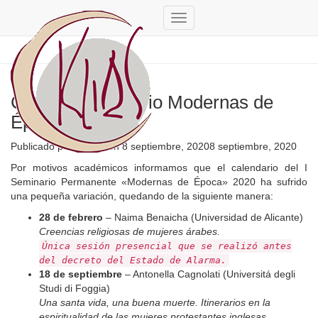
info@kliascultura.com
Cambiar
modo
de
navegación
Cambio calendario Modernas de
Época 2020
Publicado por
admin
en
8 septiembre, 2020
8 septiembre, 2020
Por motivos académicos informamos que el calendario del I
Seminario Permanente «Modernas de Época» 2020 ha sufrido
una pequeña variación, quedando de la siguiente manera:
28 de febrero
– Naima Benaicha (Universidad de Alicante)
Creencias religiosas de mujeres árabes.
Única sesión presencial que se realizó antes
del decreto del Estado de Alarma.
18 de septiembre
– Antonella Cagnolati (Universitá degli
Studi di Foggia)
Una santa vida, una buena muerte. Itinerarios en la
espiritualidad de las mujeres protestantes inglesas.